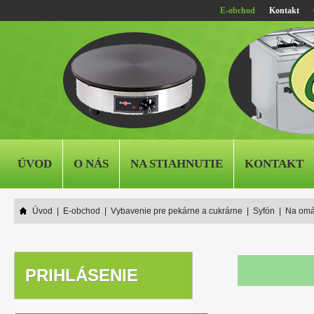
E-obchod
Kontakt
ÚVOD
O NÁS
NA STIAHNUTIE
KONTAKT
Úvod
|
E-obchod
|
Vybavenie pre pekárne a cukrárne
|
Syfón
|
Na omá
PRIHLÁSENIE