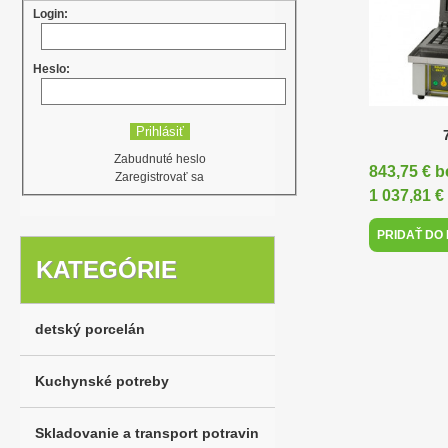
Login:
Heslo:
Zabudnuté heslo
843,75 € 
Zaregistrovať sa
1 037,81 
PRIDAŤ DO
KATEGÓRIE
detský porcelán
Kuchynské potreby
Skladovanie a transport potravin