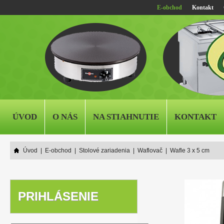
E-obchod
Kontakt
ÚVOD
O NÁS
NA STIAHNUTIE
KONTAKT
Úvod
|
E-obchod
|
Stolové zariadenia
|
Waflovač
|
Wafle 3 x 5 cm
PRIHLÁSENIE