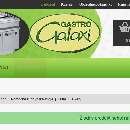
E-obchod
Kontakt
Obchodné podmienky
Registrá
0 
AKT
KATALOG
chod
|
Pomocné kuchynské stroje
|
Kútre
|
Blixéry
Žiadny produkt nebol ná