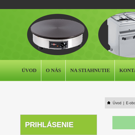
ÚVOD
O NÁS
NA STIAHNUTIE
KONT
Úvod
|
E-ob
PRIHLÁSENIE