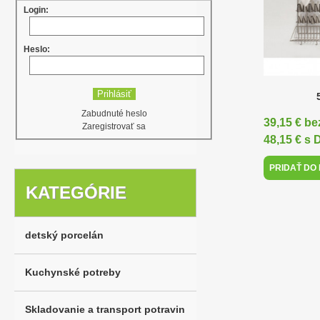
Login:
Heslo:
Zabudnuté heslo
39,15 € b
Zaregistrovať sa
48,15 € s
PRIDAŤ DO
KATEGÓRIE
detský porcelán
Kuchynské potreby
Skladovanie a transport potravin