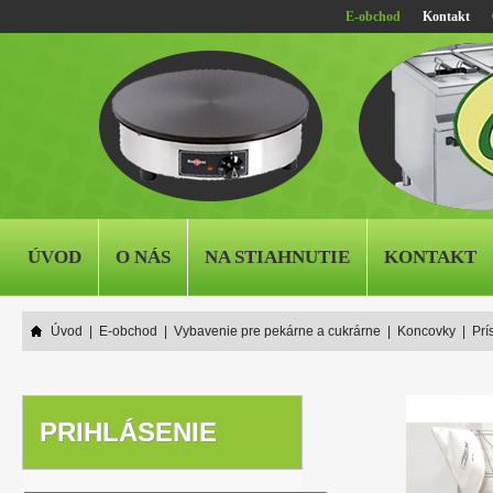
E-obchod
Kontakt
ÚVOD
O NÁS
NA STIAHNUTIE
KONTAKT
Úvod
|
E-obchod
|
Vybavenie pre pekárne a cukrárne
|
Koncovky
|
Prí
PRIHLÁSENIE