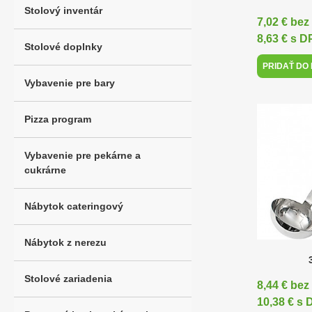
Stolový inventár
7,02 € be
8,63 € s 
Stolové doplnky
PRIDAŤ DO
Vybavenie pre bary
Pizza program
Vybavenie pre pekárne a
cukrárne
Nábytok cateringový
Nábytok z nerezu
Stolové zariadenia
8,44 € be
10,38 € s