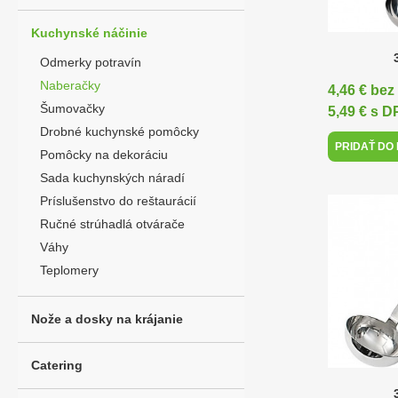
Kuchynské náčinie
Odmerky potravín
Naberačky
4,46 € be
Šumovačky
5,49 € s 
Drobné kuchynské pomôcky
PRIDAŤ DO
Pomôcky na dekoráciu
Sada kuchynských náradí
Príslušenstvo do reštaurácií
Ručné strúhadlá otvárače
Váhy
Teplomery
Nože a dosky na krájanie
Catering