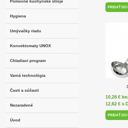
Pomocné kuchynské stroje
PRIDAŤ DO
Hygiena
Umývačky riadu
Konvektomaty UNOX
Chladiaci program
Varná technológia
Časti a súčasti
10,26 € b
12,62 € s
Nezaradené
PRIDAŤ DO
Úvod