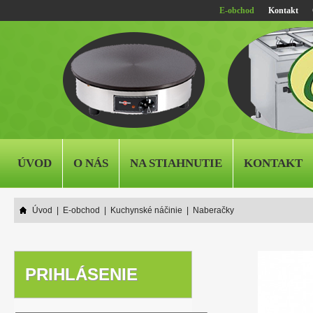
E-obchod
Kontakt
ÚVOD
O NÁS
NA STIAHNUTIE
KONTAKT
Úvod
|
E-obchod
|
Kuchynské náčinie
|
Naberačky
PRIHLÁSENIE