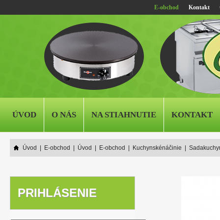
E-obchod
Kontakt
ÚVOD
O NÁS
NA STIAHNUTIE
KONTAKT
Úvod
|
E-obchod
|
Úvod
|
E-obchod
|
Kuchynskénáčinie
|
Sadakuchy
PRIHLÁSENIE