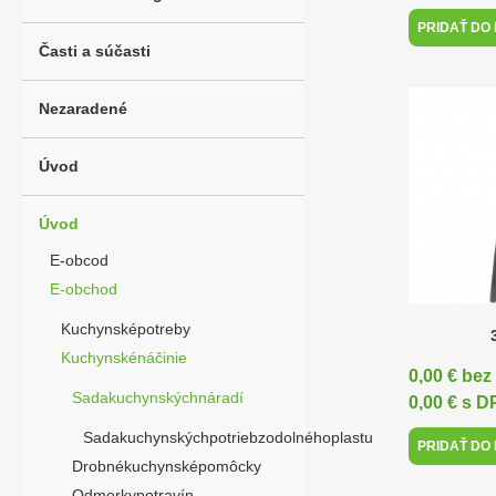
PRIDAŤ DO
Časti a súčasti
Nezaradené
Úvod
Úvod
E-obcod
E-obchod
Kuchynsképotreby
Kuchynskénáčinie
0,00 € be
Sadakuchynskýchnáradí
0,00 € s 
Sadakuchynskýchpotriebzodolnéhoplastu
PRIDAŤ DO
Drobnékuchynsképomôcky
Odmerkypotravín