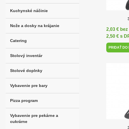
Kuchynské náčinie
Nože a dosky na krájanie
2,03 € be
2,50 € s 
Catering
PRIDAŤ DO
Stolový inventár
Stolové doplnky
Vybavenie pre bary
Pizza program
Vybavenie pre pekárne a
cukrárne