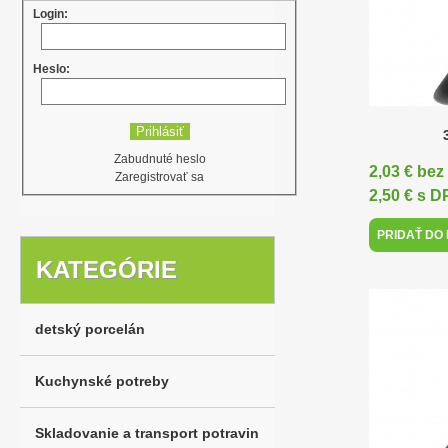
Login:
Heslo:
Zabudnuté heslo
2,03 € be
Zaregistrovať sa
2,50 € s 
PRIDAŤ DO
KATEGÓRIE
detský porcelán
Kuchynské potreby
Skladovanie a transport potravin