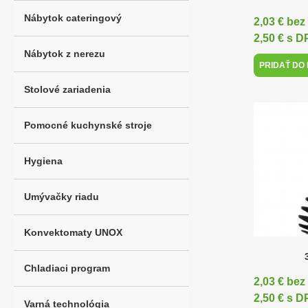
Nábytok cateringový
2,03 € be
2,50 € s 
Nábytok z nerezu
PRIDAŤ DO
Stolové zariadenia
Pomocné kuchynské stroje
Hygiena
Umývačky riadu
Konvektomaty UNOX
Chladiaci program
2,03 € be
2,50 € s 
Varná technológia