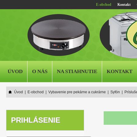
E-obchod
Kontakt
ÚVOD
O NÁS
NA STIAHNUTIE
KONTAKT
Úvod
|
E-obchod
|
Vybavenie pre pekárne a cukrárne
|
Syfón
|
Prísluš
PRIHLÁSENIE