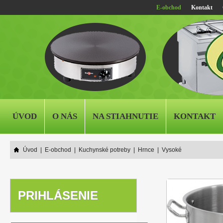
E-obchod
Kontakt
ÚVOD
O NÁS
NA STIAHNUTIE
KONTAKT
Úvod
|
E-obchod
|
Kuchynské potreby
|
Hrnce
|
Vysoké
PRIHLÁSENIE